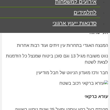
אירועים למשפחות
על אף המראה הצעיר עוסק שנים
בניווט, הדרכה, מיפוי,
חידות וקסמים
לתלמידים
סדנאות ייעוץ ארגוני
אלי סרגה
המנצח האגדי בתחרות עין זיתים ועוד רבות אחרות
נווט משובח מגיל 13 וגם סוכן ביטוח
שמנצל כל הזדמנות
לצאת לשטח
חבר ורכז מועדון הניווט של חבל מודיעין
עזרא ברקאי
מהנדס בעל רקע עיסקי ומעל 25 שנות ניסיון
בשיווק,