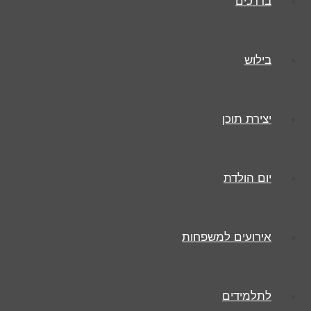
בדרכים
ובזמנו הפנוי ממציא משחקי שטח,
גולש
ו
ממנכ"ל את
ניווטבע
בילוש
מתנשף בריצות ניווט ורוכב על "סוס הברזל"
הוסמך והדריך ניווט בעמק חפר ואפילו
את נבחרת ישראל
לנערים
יצירת תוכן
חן נירן
יום הולדת
מעמיס ומתַפְעל, חד חידות ומנסח.
מדריך וכותב, מעצב,
מצפין ומפענח.
אירועים למשפחות
קופירייטר עצמאי כבר 30 שנה עם
תואר במתמטיקה
וחקב"צ במגירה
לתלמידים
כתב ספרים על חידות, משחקי מחשבה, ווטסאפ