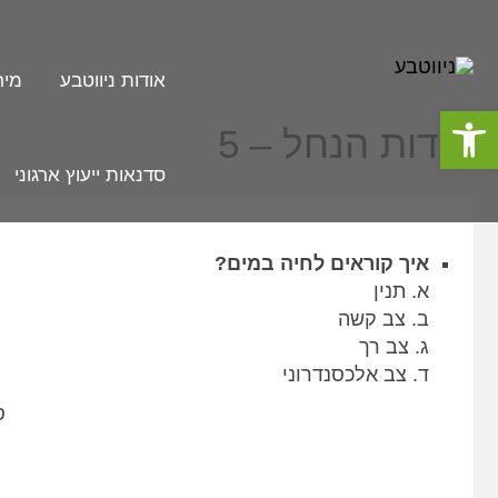
לתוכן
אודות ניווטבע
מיר
פתח סרגל נגישות
חידות הנחל – 5
סדנאות ייעוץ ארגוני
איך קוראים לחיה במים?
א. תנין
ב. צב קשה
ג. צב רך
ד. צב אלכסנדרוני
ס