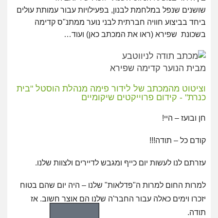
שושנים
שנפל במלחמת לבנון, בפעילויות עבור עמותת עולים
ביחד
בביצוע חוויה חברתית לבני נוער ממתנ"ס קדימה
בשכונת
שפירא (ראו את המכתב כאן) ועוד…
וציטוט מהמכתב של לידור פימה מנהלת הוסטל "בית
כנרת" - קידום פרוייקטים שיקומיים
חן ובועז – היי!
קודם כל – תודה!!!
עזרתם לנו לעשות יום כייף ומגבש לדיירים ולצוות שלנו.
למרות החום למרות ה"פדלאות" שלנו – היה יום שהם בטוח
יזכרו
וימים כאלה עבור החבר'ה שלנו הם אוצר חשוב. אז
תודה.