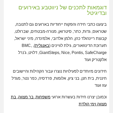
דוגמאות לתכנים של ניווטבע באירועים
ובדיגיטל
ביצענו כתבי חידה והפקות ייחודיות בארועים גם לתנובה,
שטראוס, גדות, כתר, סיטרואן, מנורה-מבטחים, שברולט,
קבוצת ריינהולד כהן, הלמן אלדובי, אלמינדה, מיני ישראל,
תערוכת הדינוזאורים,
גילת לוויינים (
באנגלית
),
BMC,
GiantSteps, Nice, Pontis, SafeCharge,
דלויט, ג'נרל
אלקטריק ועוד
חידונים מיוחדים לפעילויות נוצרו עבור הקהילות והיישובים
חיננית, בית חנן, בני ציון, אלומות, פרדסיה, כפר נטר, מגדל
עוז ועוד
וכמובן יצרנו חידות בעשרות ארועי
משפחות, בר מצווה, בת
מצווה וימי הולדת