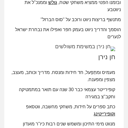
ובזמנו הפנוי ממציא משחקי שטח,
גולש
ו
ממנכ"ל את
ניווטבע
מתנשף בריצות ניווט ורוכב על "סוס הברזל"
הוסמך והדריך ניווט בעמק חפר ואפילו
את נבחרת ישראל
לנערים
חן נירן
מעמיס ומתַפְעל, חד חידות ומנסח.
מדריך וכותב, מעצב,
מצפין ומפענח.
קופירייטר עצמאי כבר 30 שנה עם
תואר במתמטיקה
וחקב"צ במגירה
כתב ספרים על חידות, משחקי מחשבה, ווטסאפ
וקופירייטינג
מנווט מימי התיכון ומשמש שנים רבות
כיו"ר מועדון